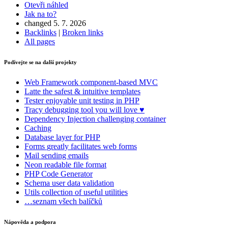
Otevři náhled
Jak na to?
changed 5. 7. 2026
Backlinks
|
Broken links
All pages
Našli jste na této stránce problém?
Ukaž na GitHubu
(poté stiskni E pro editaci)
Podívejte se na další projekty
Otevři náhled
Nahlásit problém s touto stránkou na GitHubu
Web Framework
component-based MVC
Latte
the safest & intuitive templates
Tester
enjoyable unit testing in PHP
Tracy
debugging tool you will love ♥
Dependency Injection
challenging container
Caching
Database
layer for PHP
Forms
greatly facilitates web forms
Mail
sending emails
Neon
readable file format
PHP Code Generator
Schema
user data validation
Utils
collection of useful utilities
…seznam všech balíčků
Nápověda a podpora