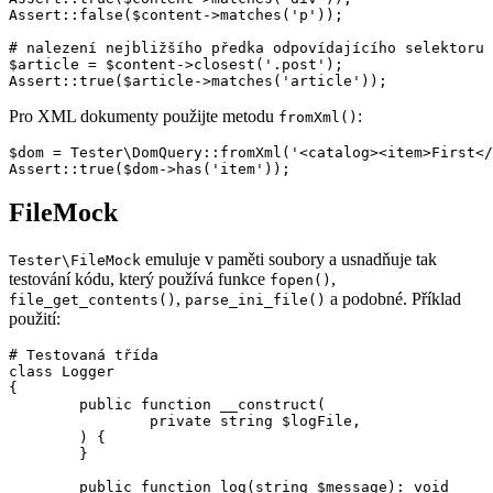
Assert::false($content->matches('p'));

# nalezení nejbližšího předka odpovídajícího selektoru 
$article = $content->closest('.post');

Pro XML dokumenty použijte metodu
:
fromXml()
$dom = Tester\DomQuery::fromXml('<catalog><item>First</
FileMock
emuluje v paměti soubory a usnadňuje tak
Tester\FileMock
testování kódu, který používá funkce
,
fopen()
,
a podobné. Příklad
file_get_contents()
parse_ini_file()
použití:
# Testovaná třída

class Logger

{

	public function __construct(

		private string $logFile,

	) {

	}

	public function log(string $message): void
