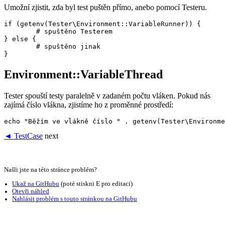
Umožní zjistit, zda byl test puštěn přímo, anebo pomocí Testeru.
if (getenv(Tester\Environment::VariableRunner)) {

	# spuštěno Testerem

} else {

	# spuštěno jinak

Environment::VariableThread
Tester spouští testy paralelně v zadaném počtu vláken. Pokud nás
zajímá číslo vlákna, zjistíme ho z proměnné prostředí:
◄ TestCase
next