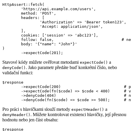
HttpAssert::fetch(

	'https://api.example.com/users',

	method: 'POST',

	headers: [

		'Authorization' => 'Bearer token123',  # asociativní pole

		'Accept: application/json',            # nebo string formát

	],

	cookies: ['session' => 'abc123'],

	follow: false,                             # nesledovat redirecty

	body: '{"name": "John"}'

)

Stavové kódy můžete ověřovat metodami
a
expectCode()
. Jako parametr předáte buď konkrétní číslo, nebo
denyCode()
validační funkci:
$response

	->expectCode(200)                           # přesný kód

	->expectCode(fn($code) => $code < 400)      # vlastní validace

	->denyCode(404)                             # nesmí být 404

Pro práci s hlavičkami slouží metody
a
expectHeader()
. Můžete kontrolovat existenci hlavičky, její přesnou
denyHeader()
hodnotu nebo jen část obsahu:
$response
