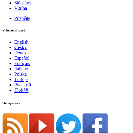
Síň slávy
Vitrína
Přispějte
Vyberte si jazyk
English
Česky
Deutsch
Español
Français
Italiano
Polska
Türkçe
Русский
日本語
Sledujte nás