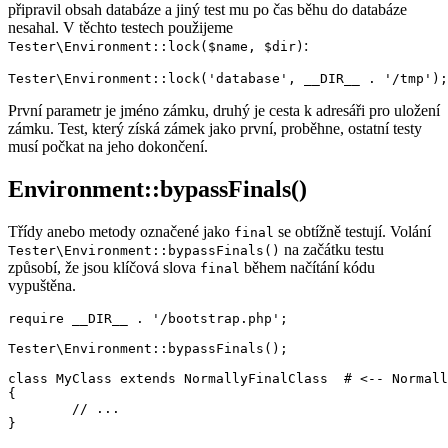
připravil obsah databáze a jiný test mu po čas běhu do databáze
nesahal. V těchto testech použijeme
:
Tester\Environment::lock($name, $dir)
První parametr je jméno zámku, druhý je cesta k adresáři pro uložení
zámku. Test, který získá zámek jako první, proběhne, ostatní testy
musí počkat na jeho dokončení.
Environment::bypassFinals()
Třídy anebo metody označené jako
se obtížně testují. Volání
final
na začátku testu
Tester\Environment::bypassFinals()
způsobí, že jsou klíčová slova
během načítání kódu
final
vypuštěna.
require __DIR__ . '/bootstrap.php';

Tester\Environment::bypassFinals();

class MyClass extends NormallyFinalClass  # <-- Normall
{

	// ...
