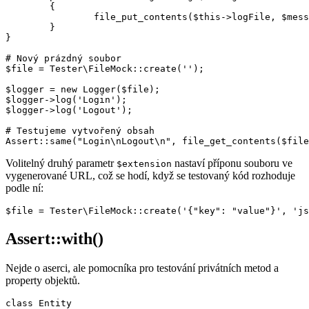
	{

		file_put_contents($this->logFile, $message . "\n", FILE_APPEND);

	}

}

# Nový prázdný soubor

$file = Tester\FileMock::create('');

$logger = new Logger($file);

$logger->log('Login');

$logger->log('Logout');

# Testujeme vytvořený obsah

Volitelný druhý parametr
nastaví příponu souboru ve
$extension
vygenerované URL, což se hodí, když se testovaný kód rozhoduje
podle ní:
Assert::with()
Nejde o aserci, ale pomocníka pro testování privátních metod a
property objektů.
class Entity
