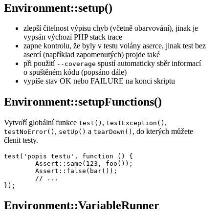
Environment::setup()
zlepší čitelnost výpisu chyb (včetně obarvování), jinak je
vypsán výchozí PHP stack trace
zapne kontrolu, že byly v testu volány aserce, jinak test bez
asercí (například zapomenutých) projde také
při použití
spustí automaticky sběr informací
--coverage
o spuštěném kódu (popsáno dále)
vypíše stav OK nebo FAILURE na konci skriptu
Environment::setupFunctions()
Vytvoří globální funkce
,
,
test()
testException()
,
a
, do kterých můžete
testNoError()
setUp()
tearDown()
členit testy.
test('popis testu', function () {

	Assert::same(123, foo());

	Assert::false(bar());

	// ...

Environment::VariableRunner