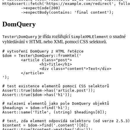
HttpAssert::fetch('https://example.com/redirect', follo
	->expectCode(200)

DomQuery
je třída rozšiřující
o snadné
Tester\DomQuery
SimpleXMLElement
vyhledávání v HTML nebo XML pomocí CSS selektorů.
# vytvoření DomQuery z HTML řetězce

$dom = Tester\DomQuery::fromHtml('

	<article class="post">

		<h1>Title</h1>

		<div class="content">Text</div>

	</article>

');

# test existence elementů pomocí CSS selektorů

Assert::true($dom->has('article.post'));

Assert::true($dom->has('h1'));

# nalezení elementů jako pole DomQuery objektů

$headings = $dom->find('h1');

Assert::same('Title', (string) $headings[0]);

# test, zda element odpovídá selektoru (od verze 2.5.3)

$content = $dom->find('.content')[0];

Assert::true($content->matches('div'));
