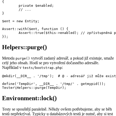
{

	private $enabled;

	// ...

}

$ent = new Entity;

Assert::with($ent, function () {

	Assert::true($this->enabled); // zpřístupněná privátní $ent->enabled

Helpers::purge()
Metoda
vytvoří zadaný adresář, a pokud již existuje, smaže
purge()
celý jeho obsah. Hodí se pro vytvoření dočasného adresáře.
Například v
:
tests/bootstrap.php
@mkdir(__DIR__ . '/tmp');  # @ - adresář již může exist
define('TempDir', __DIR__ . '/tmp/' . getmypid());

Environment::lock()
Testy se spouštějí paralelně. Někdy ovšem potřebujeme, aby se běh
testů nepřekrýval. Typicky u databázových testů je nutné, aby si test