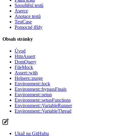
Spouštění testů
Aserce
Anotace testů
TestCase
Pomocné třídy
Obsah stránky
Úvod
HttpAssert
DomQuery
FileMock
Assert::with
Helpers::purge
Environment::lock
Environment::bypassFinals
Environment::setup
Environment::setupFunctions
Environment::VariableRunner
Environment::VariableThread
Ukaž na GitHubu