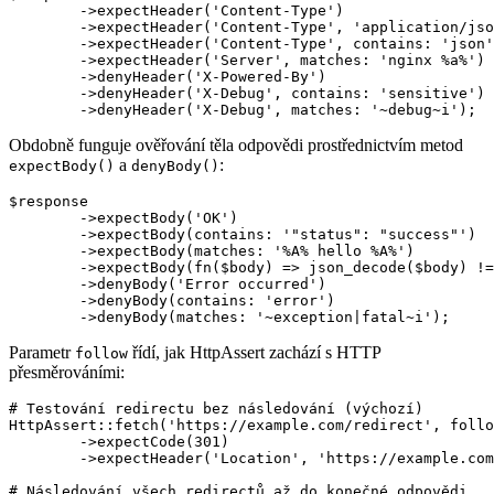
	->expectHeader('Content-Type')                     # hlavička musí existovat

	->expectHeader('Content-Type', 'application/json') # přesná hodnota

	->expectHeader('Content-Type', contains: 'json')   # obsahuje text

	->expectHeader('Server', matches: 'nginx %a%')     # odpovídá vzoru

	->denyHeader('X-Powered-By')                       # hlavička nesmí existovat

	->denyHeader('X-Debug', contains: 'sensitive')     # nesmí obsahovat text

Obdobně funguje ověřování těla odpovědi prostřednictvím metod
a
:
expectBody()
denyBody()
$response

	->expectBody('OK')                              # přesná hodnota

	->expectBody(contains: '"status": "success"')   # obsahuje část JSON

	->expectBody(matches: '%A% hello %A%')          # odpovídá vzoru

	->expectBody(fn($body) => json_decode($body) !== null) # vlastní validace

	->denyBody('Error occurred')                    # nesmí mít přesnou hodnotu

	->denyBody(contains: 'error')                   # nesmí obsahovat text

Parametr
řídí, jak HttpAssert zachází s HTTP
follow
přesměrováními:
# Testování redirectu bez následování (výchozí)

HttpAssert::fetch('https://example.com/redirect', follo
	->expectCode(301)

	->expectHeader('Location', 'https://example.com/new-url');

# Následování všech redirectů až do konečné odpovědi
