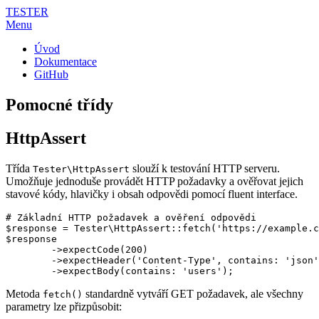
TESTER
Menu
Úvod
Dokumentace
GitHub
Pomocné třídy
HttpAssert
Třída
slouží k testování HTTP serveru.
Tester\HttpAssert
Umožňuje jednoduše provádět HTTP požadavky a ověřovat jejich
stavové kódy, hlavičky i obsah odpovědi pomocí fluent interface.
# Základní HTTP požadavek a ověření odpovědi

$response = Tester\HttpAssert::fetch('https://example.c
$response

	->expectCode(200)

	->expectHeader('Content-Type', contains: 'json')

Metoda
standardně vytváří GET požadavek, ale všechny
fetch()
parametry lze přizpůsobit: