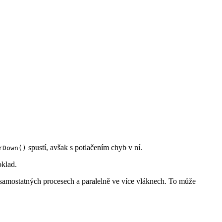
spustí, avšak s potlačením chyb v ní.
rDown()
oklad.
v samostatných procesech a paralelně ve více vláknech. To může