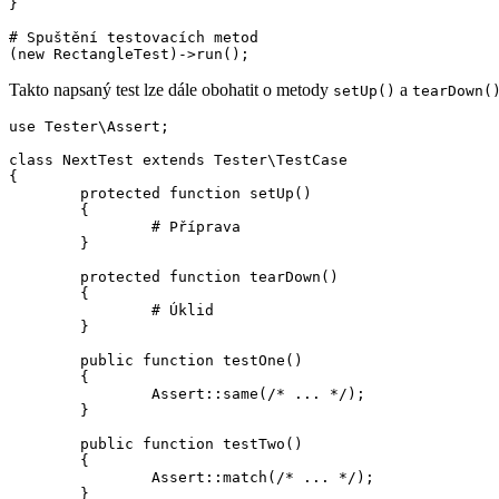
}

# Spuštění testovacích metod

Takto napsaný test lze dále obohatit o metody
a
setUp()
tearDown(
use Tester\Assert;

class NextTest extends Tester\TestCase

{

	protected function setUp()

	{

		# Příprava

	}

	protected function tearDown()

	{

		# Úklid

	}

	public function testOne()

	{

		Assert::same(/* ... */);

	}

	public function testTwo()

	{

		Assert::match(/* ... */);

	}
