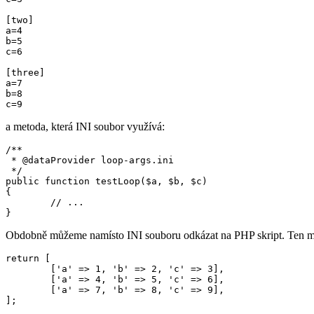
[two]

a=4

b=5

c=6

[three]

a=7

b=8

a metoda, která INI soubor využívá:
/**

 * @dataProvider loop-args.ini

 */

public function testLoop($a, $b, $c)

{

	// ...

Obdobně můžeme namísto INI souboru odkázat na PHP skript. Ten mus
return [

	['a' => 1, 'b' => 2, 'c' => 3],

	['a' => 4, 'b' => 5, 'c' => 6],

	['a' => 7, 'b' => 8, 'c' => 9],
