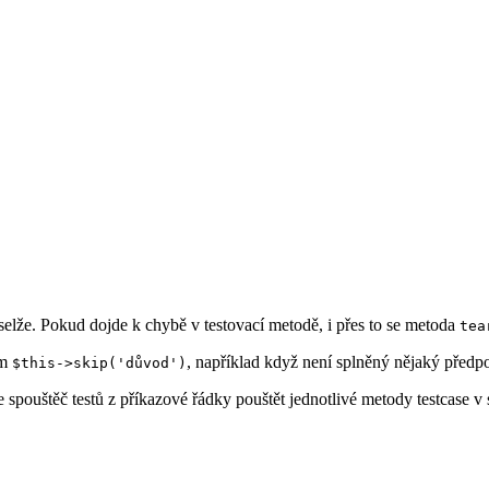
 selže. Pokud dojde k chybě v testovací metodě, i přes to se metoda
tea
ím
, například když není splněný nějaký předp
$this->skip('důvod')
 spouštěč testů z příkazové řádky pouštět jednotlivé metody testcase 