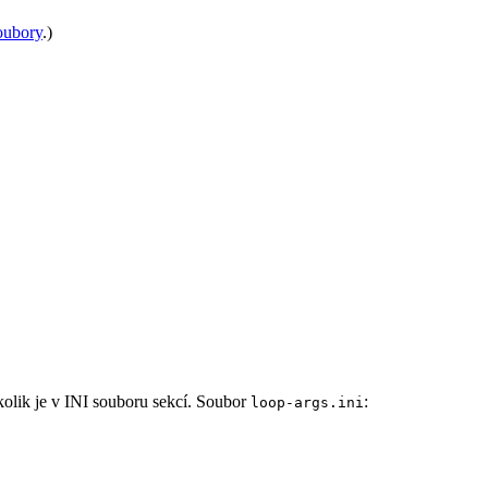
oubory
.)
 kolik je v INI souboru sekcí. Soubor
:
loop-args.ini