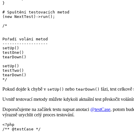
}

# Spuštění testovacích metod

(new NextTest)->run();

/*

Pořadí volání metod

-------------------

setUp()

testOne()

tearDown()

setUp()

testTwo()

tearDown()

Pokud dojde k chybě v
nebo
fázi, test celkově
setUp()
tearDown()
Uvnitř testovací metody můžete kdykoli aktuální test přeskočit volán
Doporučujeme na začátek testu napsat anotaci
@testCase
, potom bude
výrazně urychlit celý proces testování.
<?php

/** @testCase */