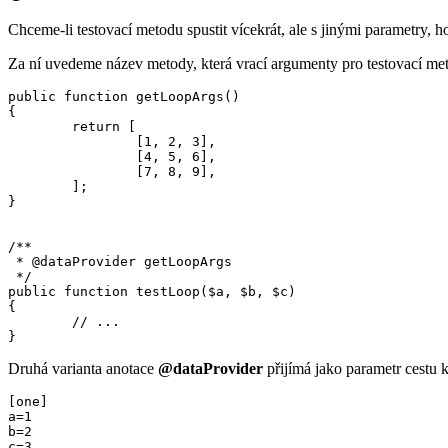
Chceme-li testovací metodu spustit vícekrát, ale s jinými parametry, 
Za ní uvedeme název metody, která vrací argumenty pro testovací met
public function getLoopArgs()

{

	return [

		[1, 2, 3],

		[4, 5, 6],

		[7, 8, 9],

	];

}

/**

 * @dataProvider getLoopArgs

 */

public function testLoop($a, $b, $c)

{

	// ...

Druhá varianta anotace
@dataProvider
přijímá jako parametr cestu k
[one]

a=1

b=2

c=3
