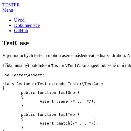
TESTER
Menu
Úvod
Dokumentace
GitHub
TestCase
V jednoduchých testech mohou aserce následovat jedna za druhou. Někdy
Třída musí být potomkem
a zjednodušeně o ní ml
Tester\TestCase
use Tester\Assert;

class RectangleTest extends Tester\TestCase

{

	public function testOne()

	{

		Assert::same(/* ... */);

	}

	public function testTwo()

	{

		Assert::match(/* ... */);

	}
