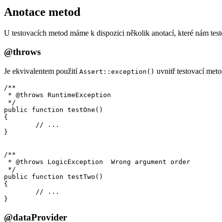
Anotace metod
U testovacích metod máme k dispozici několik anotací, které nám test
@throws
Je ekvivalentem použití
uvnitř testovací metod
Assert::exception()
/**

 * @throws RuntimeException

 */

public function testOne()

{

	// ...

}

/**

 * @throws LogicException  Wrong argument order

 */

public function testTwo()

{

	// ...

@dataProvider