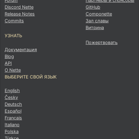
Forum
Партнеры и спонсоры
Discord Nette
GitHub
Release Notes
Componette
Commits
Зал славы
Витрина
УЗНАТЬ
Пожертвовать
Документация
Blog
API
О Nette
ВЫБЕРИТЕ СВОЙ ЯЗЫК
English
Česky
Deutsch
Español
Français
Italiano
Polska
Türkçe