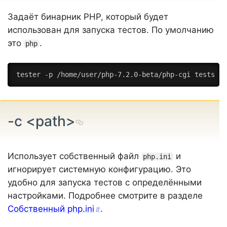
Задаёт бинарник PHP, который будет
использован для запуска тестов. По умолчанию
это
.
php
tester -p /home/user/php-7.2.0-beta/php-cgi tests
-c <path>
Использует собственный файл
и
php.ini
игнорирует системную конфигурацию. Это
удобно для запуска тестов с определёнными
настройками. Подробнее смотрите в разделе
Собственный php.ini
.