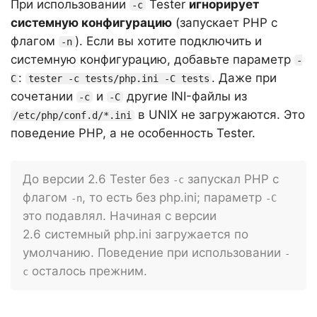
При использовании
Tester
игнорирует
-c
системную конфигурацию
(запускает PHP с
флагом
). Если вы хотите подключить и
-n
системную конфигурацию, добавьте параметр
-
:
. Даже при
C
tester -c tests/php.ini -C tests
сочетании
и
другие INI-файлы из
-c
-C
в UNIX не загружаются. Это
/etc/php/conf.d/*.ini
поведение PHP, а не особенность Tester.
До версии 2.6 Tester без
запускал PHP с
-c
флагом
, то есть без php.ini; параметр
-n
-C
это подавлял. Начиная с версии
2.6 системный php.ini загружается по
умолчанию. Поведение при использовании
-
осталось прежним.
c