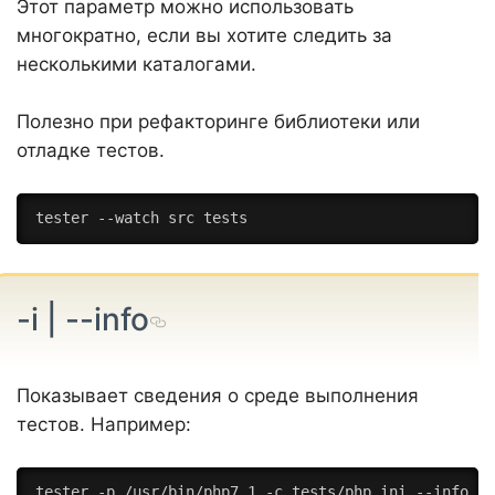
Этот параметр можно использовать
многократно, если вы хотите следить за
несколькими каталогами.
Полезно при рефакторинге библиотеки или
отладке тестов.
tester --watch src tests
-i | --info
Показывает сведения о среде выполнения
тестов. Например:
tester -p /usr/bin/php7.1 -c tests/php.ini --info
