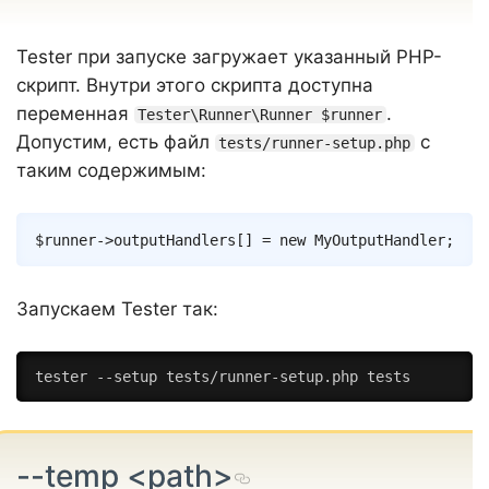
Tester при запуске загружает указанный PHP-
скрипт. Внутри этого скрипта доступна
переменная
.
Tester\Runner\Runner $runner
Допустим, есть файл
с
tests/runner-setup.php
таким содержимым:
Copy
$runner
->
outputHandlers
[
]
=
new
MyOutputHandler
;
Запускаем Tester так:
tester --setup tests/runner-setup.php tests
--temp <path>