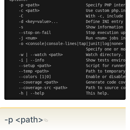
    -p <path>                    Specify PHP interpr
    -c <path>                    Use custom php.ini,
    -C                           With -c, include sy
    -d <key=value>...            Define INI entry 'k
    -s                           Show information ab
    --stop-on-fail               Stop execution upon
    -j <num>                     Run <num> jobs in p
    -o <console|console-lines|tap|junit|log|none>  (
                                 Specify one or more
    -w | --watch <path>          Watch directory.

    -i | --info                  Show tests environm
    --setup <path>               Script for runner s
    --temp <path>                Path to temporary d
    --colors [1|0]               Enable or disable c
    --coverage <path>            Generate code cover
    --coverage-src <path>        Path to source code
    -h | --help                  This help.
-p <path>