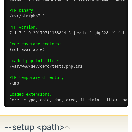
PHP binary:
/usr/bin/php7.1

PHP version:
7.1.7-1+0~20170711133844.5+jessie~1.gbp5284f4 (cli)

Code coverage engines:
(not available)

Loaded php.ini files:
/var/www/dev/demo/tests/php.ini

PHP temporary directory:
/tmp

Loaded extensions:
Core, ctype, date, dom, ereg, fileinfo, filter, hash
--setup <path>