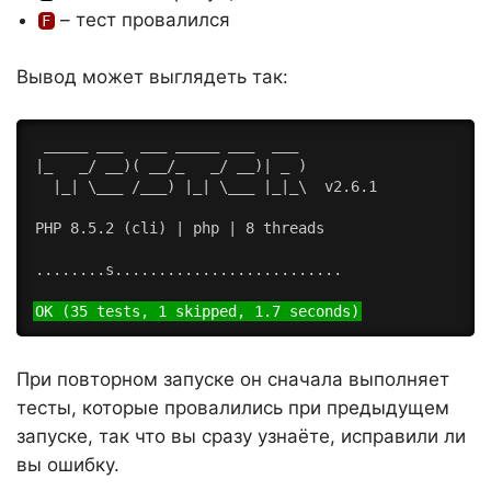
– тест провалился
F
Вывод может выглядеть так:
 _____ ___  ___ _____ ___  ___

|_   _/ __)( __/_   _/ __)| _ )

  |_| \___ /___) |_| \___ |_|_\  v2.6.1

PHP 8.5.2 (cli) | php | 8 threads

........s..........................

OK (35 tests, 1 skipped, 1.7 seconds)
При повторном запуске он сначала выполняет
тесты, которые провалились при предыдущем
запуске, так что вы сразу узнаёте, исправили ли
вы ошибку.