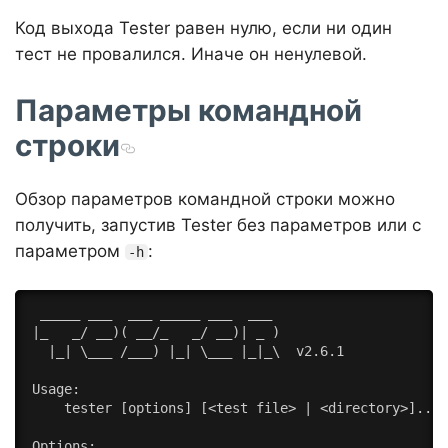
Код выхода Tester равен нулю, если ни один
тест не провалился. Иначе он ненулевой.
Параметры командной
строки
Обзор параметров командной строки можно
получить, запустив Tester без параметров или с
параметром
:
-h
 _____ ___  ___ _____ ___  ___

|_   _/ __)( __/_   _/ __)| _ )

  |_| \___ /___) |_| \___ |_|_\  v2.6.1

Usage:

    tester [options] [<test file> | <directory>]...

Options:
