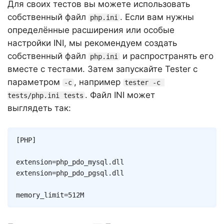
Для своих тестов вы можете использовать
собственный файл
. Если вам нужны
php.ini
определённые расширения или особые
настройки INI, мы рекомендуем создать
собственный файл
и распространять его
php.ini
вместе с тестами. Затем запускайте Tester с
параметром
, например
-c
tester -c 
. Файл INI может
tests/php.ini tests
выглядеть так:
Copy
[
PHP
]
extension
=
php_pdo_mysql.dll
extension
=
php_pdo_pgsql.dll
memory_limit
=
512M