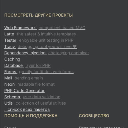
ПОСМОТРЕТЬ ДРУГИЕ ПРОЕКТЫ
Web Framework
component-based MVC
Latte
the safest & intuitive templates
Tester
enjoyable unit testing in PHP
Tracy
debugging tool you will love ♥
Dependency Injection
challenging container
Caching
Database
layer for PHP
Forms
greatly facilitates web forms
Mail
sending emails
Neon
readable file format
PHP Code Generator
Schema
user data validation
Utils
collection of useful utilities
...список всех пакетов
ПОМОЩЬ И ПОДДЕРЖКА
СООБЩЕСТВО