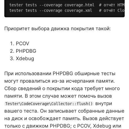
tester tests --coverage coverage.html  # отчёт HTML

tester tests --coverage coverage.xml   # отчёт Clove
Приоритет выбора движка покрытия такой:
PCOV
PHPDBG
Xdebug
При использовании PHPDBG обширные тесты
могут провалиться из-за исчерпания памяти.
Сбор сведений о покрытии кода требует много
памяти. В этом случае может помочь вызов
внутри
Tester\CodeCoverage\Collector::flush()
вашего теста. Он записывает собранные данные
на диск и освобождает память. Вызов действует
только с движком PHPDBG; с PCOV, Xdebug или