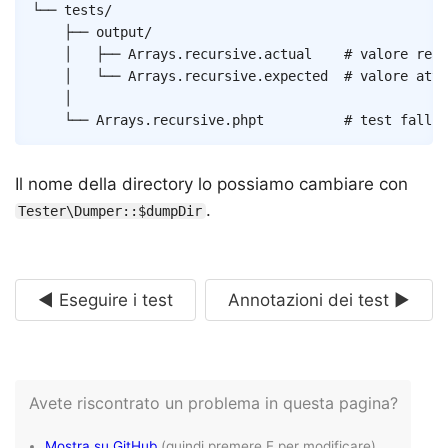
└── tests/

	├── output/

	│   ├── Arrays.recursive.actual    # valore reale

	│   └── Arrays.recursive.expected  # valore atteso

	│

Il nome della directory lo possiamo cambiare con
.
Tester\Dumper::$dumpDir
◄ Eseguire i test
Annotazioni dei test ►