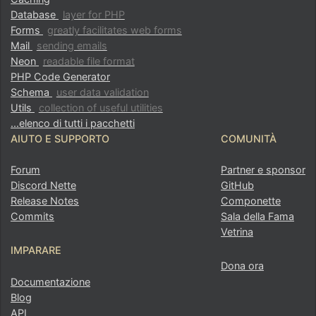
Database
layer for PHP
Forms
greatly facilitates web forms
Mail
sending emails
Neon
readable file format
PHP Code Generator
Schema
user data validation
Utils
collection of useful utilities
...elenco di tutti i pacchetti
AIUTO E SUPPORTO
COMUNITÀ
Forum
Partner e sponsor
Discord Nette
GitHub
Release Notes
Componette
Commits
Sala della Fama
Vetrina
IMPARARE
Dona ora
Documentazione
Blog
API