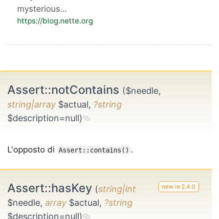
mysterious…
https://blog.nette.org
Assert::notContains
($needle,
string|array
$actual,
?string
$description=null)
L'opposto di
.
Assert::contains()
Assert::hasKey
(
string|int
$needle,
array
$actual,
?string
$description=null)