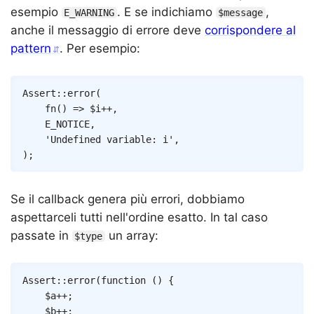
esempio
. E se indichiamo
,
E_WARNING
$message
anche il messaggio di errore deve
corrispondere al
pattern
. Per esempio:
Copy
Assert
::
error
(
fn
(
)
=>
$i
++
,
E_NOTICE
,
'Undefined variable: i'
,
)
;
Se il callback genera più errori, dobbiamo
aspettarceli tutti nell'ordine esatto. In tal caso
passate in
un array:
$type
Copy
Assert
::
error
(
function
(
)
{
$a
++
;
$b
++
;