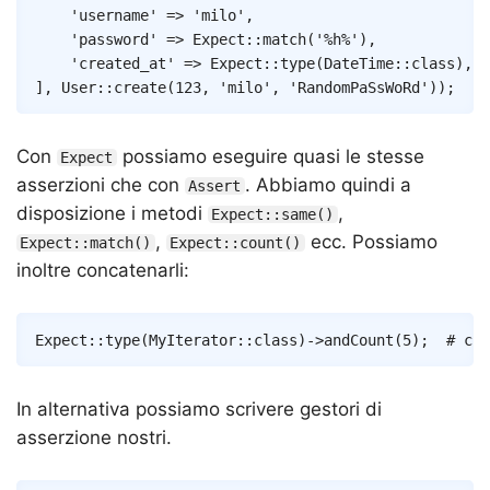
'username'
=>
'milo'
,
'password'
=>
Expect
::
match
(
'%h%'
)
,
#
'created_at'
=>
Expect
::
type
(
DateTime
::
class
)
,
#
]
,
User
::
create
(
123
,
'milo'
,
'RandomPaSsWoRd'
)
)
;
Con
possiamo eseguire quasi le stesse
Expect
asserzioni che con
. Abbiamo quindi a
Assert
disposizione i metodi
,
Expect::same()
,
ecc. Possiamo
Expect::match()
Expect::count()
inoltre concatenarli:
Copy
Expect
::
type
(
MyIterator
::
class
)
->
andCount
(
5
)
;
# ci 
In alternativa possiamo scrivere gestori di
asserzione nostri.