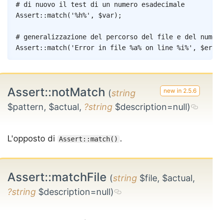
Copy
# di nuovo il test di un numero esadecimale
Assert
::
match
(
'%h%'
,
$var
)
;
# generalizzazione del percorso del file e del numer
Assert
::
match
(
'Error in file %a% on line %i%'
,
$erro
Assert::notMatch
(
string
$pattern, $actual,
?string
$description=null)
L'opposto di
.
Assert::match()
Assert::matchFile
(
string
$file, $actual,
?string
$description=null)