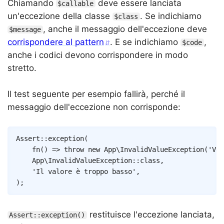
Chiamando
deve essere lanciata
$callable
un'eccezione della classe
. Se indichiamo
$class
, anche il messaggio dell'eccezione deve
$message
corrispondere al pattern
. E se indichiamo
,
$code
anche i codici devono corrispondere in modo
stretto.
Il test seguente per esempio fallirà, perché il
messaggio dell'eccezione non corrisponde:
Copy
Assert
::
exception
(
fn
(
)
=>
throw
new
App
\
InvalidValueException
(
'Val
App
\
InvalidValueException
::
class
,
'Il valore è troppo basso'
,
)
;
restituisce l'eccezione lanciata,
Assert::exception()