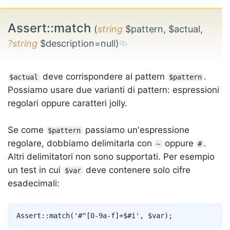
Assert::match
(
string
$pattern, $actual,
?string
$description=null)
deve corrispondere al pattern
.
$actual
$pattern
Possiamo usare due varianti di pattern: espressioni
regolari oppure caratteri jolly.
Se come
passiamo un'espressione
$pattern
regolare, dobbiamo delimitarla con
oppure
.
~
#
Altri delimitatori non sono supportati. Per esempio
un test in cui
deve contenere solo cifre
$var
esadecimali:
Copy
Assert
::
match
(
'#^[0-9a-f]+$#i'
,
$var
)
;