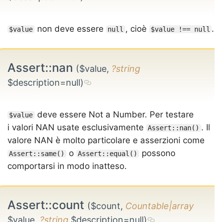
non deve essere
, cioè
.
$value
null
$value !== null
Assert::nan
($value,
?string
$description=null)
deve essere Not a Number. Per testare
$value
i valori NAN usate esclusivamente
. Il
Assert::nan()
valore NAN è molto particolare e asserzioni come
o
possono
Assert::same()
Assert::equal()
comportarsi in modo inatteso.
Assert::count
($count,
Countable|array
$value,
?string
$description=null)