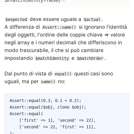
deve essere uguale a
.
$expected
$actual
A differenza di
si ignorano l'identità
Assert::same()
degli oggetti, l'ordine delle coppie chiave ⇒ valore
negli array e i numeri decimali che differiscono in
modo trascurabile, il che si può cambiare
impostando
e
.
$matchIdentity
$matchOrder
Dal punto di vista di
questi casi sono
equal()
uguali, ma per
no:
same()
Copy
Assert
::
equal
(
0.3
,
0.1
+
0.2
)
;
Assert
::
equal
(
$obj
,
clone
$obj
)
;
Assert
::
equal
(
[
'first'
=>
11
,
'second'
=>
22
]
,
[
'second'
=>
22
,
'first'
=>
11
]
,
)
;