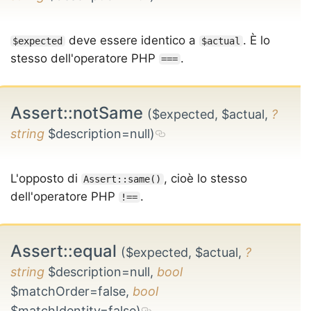
deve essere identico a
. È lo
$expected
$actual
stesso dell'operatore PHP
.
===
Assert::notSame
($expected, $actual,
?
string
$description=null)
L'opposto di
, cioè lo stesso
Assert::same()
dell'operatore PHP
.
!==
Assert::equal
($expected, $actual,
?
string
$description=null,
bool
$matchOrder=false,
bool
$matchIdentity=false)