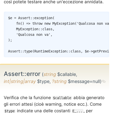
così potete testare anche un'eccezione annidata.
Copy
$e
=
Assert
::
exception
(
fn
(
)
=>
throw
new
MyException
(
'Qualcosa non va'
,
MyException
::
class
,
'Qualcosa non va'
,
)
;
Assert
::
type
(
RuntimeException
::
class
,
$e
->
getPreviou
Assert::error
(
string
$callable,
int|string|array
$type,
?string
$message=null)
Verifica che la funzione
abbia generato
$callable
gli errori attesi (cioè warning, notice ecc.). Come
indicate una delle costanti
, per
$type
E_...