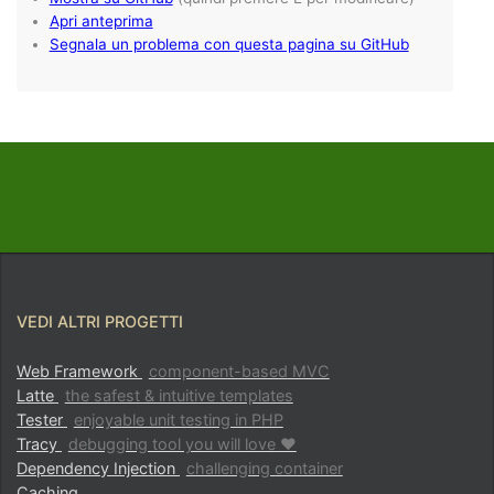
VEDI ALTRI PROGETTI
Web Framework
component-based MVC
Latte
the safest & intuitive templates
Tester
enjoyable unit testing in PHP
Tracy
debugging tool you will love ♥
Dependency Injection
challenging container
Caching