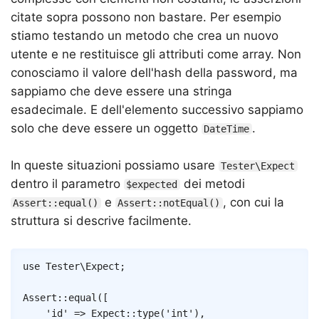
citate sopra possono non bastare. Per esempio
stiamo testando un metodo che crea un nuovo
utente e ne restituisce gli attributi come array. Non
conosciamo il valore dell'hash della password, ma
sappiamo che deve essere una stringa
esadecimale. E dell'elemento successivo sappiamo
solo che deve essere un oggetto
.
DateTime
In queste situazioni possiamo usare
Tester\Expect
dentro il parametro
dei metodi
$expected
e
, con cui la
Assert::equal()
Assert::notEqual()
struttura si descrive facilmente.
Copy
use
Tester
\
Expect
;
Assert
::
equal
(
[
'id'
=>
Expect
::
type
(
'int'
)
,
#