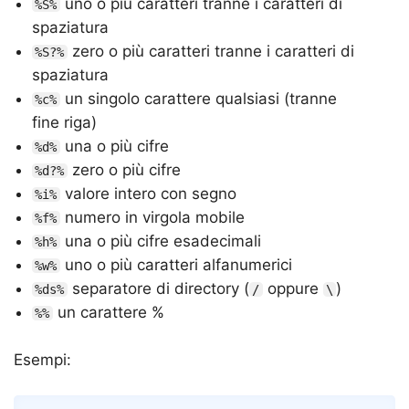
uno o più caratteri tranne i caratteri di
%S%
spaziatura
zero o più caratteri tranne i caratteri di
%S?%
spaziatura
un singolo carattere qualsiasi (tranne
%c%
fine riga)
una o più cifre
%d%
zero o più cifre
%d?%
valore intero con segno
%i%
numero in virgola mobile
%f%
una o più cifre esadecimali
%h%
uno o più caratteri alfanumerici
%w%
separatore di directory (
oppure
)
%ds%
/
\
un carattere %
%%
Esempi: