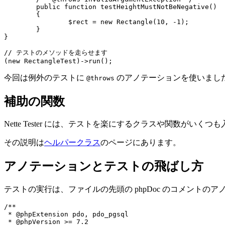
	public function testHeightMustNotBeNegative()

	{

		$rect = new Rectangle(10, -1);

	}

}

// テストのメソッドを走らせます

今回は例外のテストに
のアノテーションを使いまし
@throws
補助の関数
Nette Tester には、テストを楽にするクラスや関数が
その説明は
ヘルパークラス
のページにあります。
アノテーションとテストの飛ばし方
テストの実行は、ファイルの先頭の phpDoc のコメント
/**

 * @phpExtension pdo, pdo_pgsql

 * @phpVersion >= 7.2
