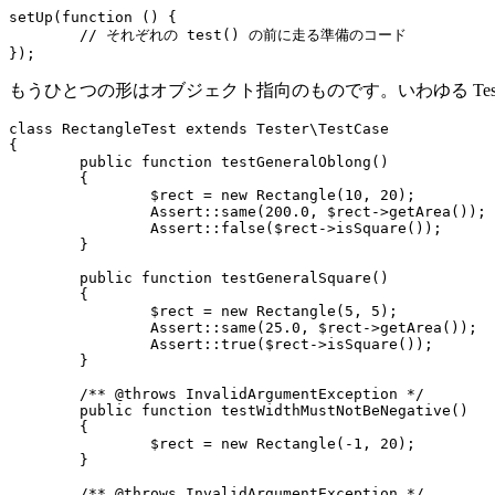
setUp(function () {

	// それぞれの test() の前に走る準備のコード

もうひとつの形はオブジェクト指向のものです。いわゆる Tes
class RectangleTest extends Tester\TestCase

{

	public function testGeneralOblong()

	{

		$rect = new Rectangle(10, 20);

		Assert::same(200.0, $rect->getArea());

		Assert::false($rect->isSquare());

	}

	public function testGeneralSquare()

	{

		$rect = new Rectangle(5, 5);

		Assert::same(25.0, $rect->getArea());

		Assert::true($rect->isSquare());

	}

	/** @throws InvalidArgumentException */

	public function testWidthMustNotBeNegative()

	{

		$rect = new Rectangle(-1, 20);

	}

	/** @throws InvalidArgumentException */
