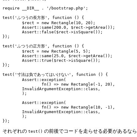
require __DIR__ . '/bootstrap.php';

test('ふつうの長方形', function () {

	$rect = new Rectangle(10, 20);

	Assert::same(200.0, $rect->getArea());

	Assert::false($rect->isSquare());

});

test('ふつうの正方形', function () {

	$rect = new Rectangle(5, 5);

	Assert::same(25.0, $rect->getArea());

	Assert::true($rect->isSquare());

});

test('寸法は負であってはいけない', function () {

	Assert::exception(

		fn() => new Rectangle(-1, 20),

        InvalidArgumentException::class,

	);

	Assert::exception(

		fn() => new Rectangle(10, -1),

        InvalidArgumentException::class,

	);

それぞれの
の前後でコードを走らせる必要があるな
test()