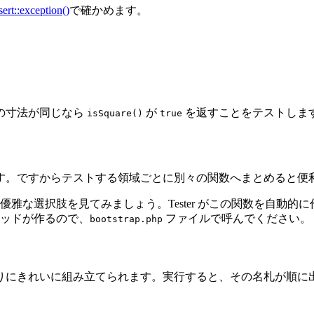
ert::exception()
で確かめます。
の寸法が同じなら
が
を返すことをテストしま
isSquare()
true
す。ですからテストする領域ごとに別々の関数へまとめると便
雅な選択肢を見てみましょう。Tester がこの関数を自動
ッドが作るので、
ファイルで呼んでください。
bootstrap.php
りにきれいに組み立てられます。実行すると、その名札が順に