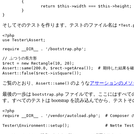
	{

		return $this->width === $this->height;

	}

そしてそのテストを作ります。テストのファイル名は
*Test.
<?php

use Tester\Assert;

require __DIR__ . '/bootstrap.php';

// ふつうの長方形

$rect = new Rectangle(10, 20);

Assert::same(200.0, $rect->getArea());  # 期待した結果を
ご覧のとおり、
のような
アサーションのメソ
Assert::same()
最後の一歩は
ファイルです。ここにはすべて
bootstrap.php
す。すべてのテストは bootstrap を読み込んでから、テストそ
<?php

require __DIR__ . '/vendor/autoload.php';  # Comp
Tester\Environment::setup();               # Nette T