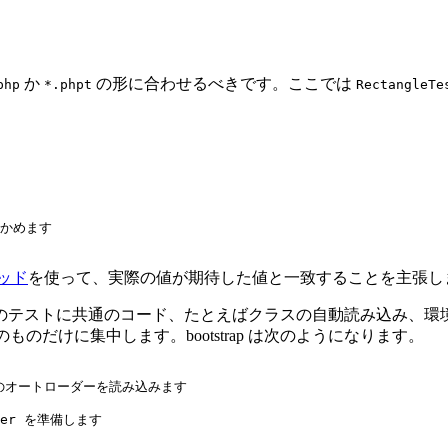
か
の形に合わせるべきです。ここでは
php
*.phpt
RectangleTe
確かめます

ッド
を使って、実際の値が期待した値と一致することを主張し
のテストに共通のコード、たとえばクラスの自動読み込み、環
のものだけに集中します。bootstrap は次のようになります。
oser のオートローダーを読み込みます

ester を準備します
