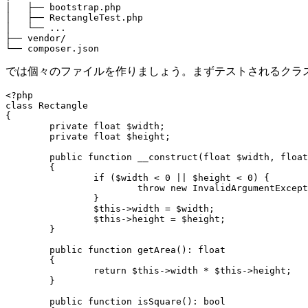
│   ├── bootstrap.php

│   ├── RectangleTest.php

│   └── ...

├── vendor/

では個々のファイルを作りましょう。まずテストされるクラ
<?php

class Rectangle

{

	private float $width;

	private float $height;

	public function __construct(float $width, float $height)

	{

		if ($width < 0 || $height < 0) {

			throw new InvalidArgumentException('The dimension must not be negative.');

		}

		$this->width = $width;

		$this->height = $height;

	}

	public function getArea(): float

	{

		return $this->width * $this->height;

	}

	public function isSquare(): bool
