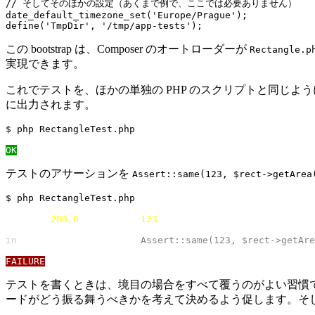
// そしてそのほかの設定（あくまで例で、ここでは必要ありません）

date_default_timezone_set('Europe/Prague');

この bootstrap は、Composer のオートローダーが
Rectangle.p
実現できます。
これでテストを、ほかの単独の PHP のスクリプトと同じ
に出力されます。
$ php RectangleTest.php

OK
テストのアサーションを
Assert::same(123, $rect->getArea
$ php RectangleTest.php

Failed: 
200.0
 should be 
123
in 
RectangleTest.php(5)
 Assert::same(123, $rect->getAre
FAILURE
テストを書くときは、境目の場合をすべて覆うのがよい習慣で
ードがどう振る舞うべきかを考えて決めるよう促します。そ