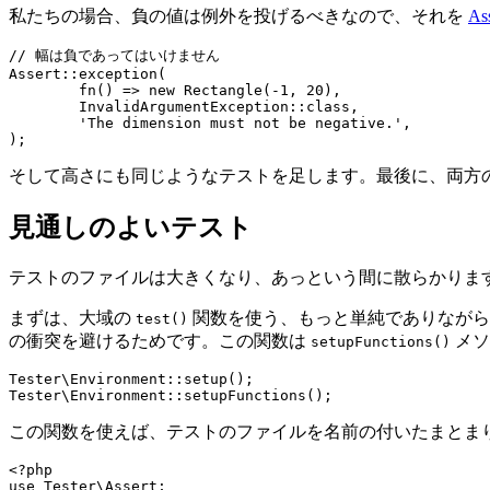
私たちの場合、負の値は例外を投げるべきなので、それを
Ass
// 幅は負であってはいけません

Assert::exception(

	fn() => new Rectangle(-1, 20),

	InvalidArgumentException::class,

	'The dimension must not be negative.',

そして高さにも同じようなテストを足します。最後に、両方
見通しのよいテスト
テストのファイルは大きくなり、あっという間に散らかりま
まずは、大域の
関数を使う、もっと単純でありながら優
test()
の衝突を避けるためです。この関数は
メソ
setupFunctions()
Tester\Environment::setup();

この関数を使えば、テストのファイルを名前の付いたまとま
<?php

use Tester\Assert;
