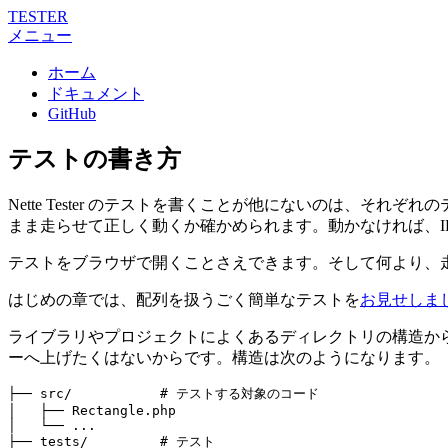
TESTER
メニュー
ホーム
ドキュメント
GitHub
テストの書き方
Nette Tester のテストを書くことが他にないのは、そ
まま走らせて正しく動くか確かめられます。動かなければ、I
テストをブラウザで開くことさえできます。そして何より、
はじめの章では、配列を扱うごく簡単なテストを
お見せしま
ライブラリやプロジェクトによくあるディレクトリの構造か
ーへ上げたくはないからです。構造は次のようになります。
├── src/           # テストする対象のコード

│   ├── Rectangle.php

│   └── ...

├── tests/         # テスト
