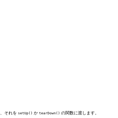
ら、それを
か
の関数に渡します。
setUp()
tearDown()