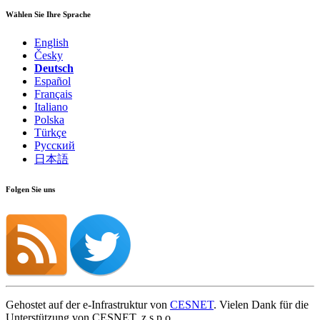
Wählen Sie Ihre Sprache
English
Česky
Deutsch
Español
Français
Italiano
Polska
Türkçe
Русский
日本語
Folgen Sie uns
Gehostet auf der e-Infrastruktur von
CESNET
. Vielen Dank für die
Unterstützung von CESNET, z.s.p.o.