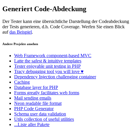
Generiert Code-Abdeckung
Der Tester kann eine übersichtliche Darstellung der Codeabdeckung
der Tests generieren, d.h. Code Coverage. Werfen Sie einen Blick
auf
das Beispiel
.
Andere Projekte ansehen
Web Framework
component-based MVC
Latte
the safest & intuitive templates
Tester
enjoyable unit testing in PHP
Tracy
debugging tool you will love ♥
Dependency Injection
challenging container
Caching
Database
layer for PHP
Forms
greatly facilitates web forms
Mail
sending emails
Neon
readable file format
PHP Code Generator
Schema
user data validation
Utils
collection of useful utilities
...Liste aller Pakete